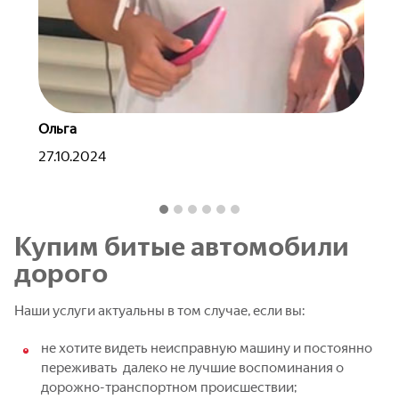
Дмитрий
Дм
19.01.2025
05
Купим битые автомобили
дорого
Наши услуги актуальны в том случае, если вы:
не хотите видеть неисправную машину и постоянно
переживать далеко не лучшие воспоминания о
дорожно-транспортном происшествии;