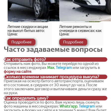
выкупаем
Обычно к нам обращаются, когда:
машина попала в ДТП и ремонт экономически
Летние скидки и акции
Летние ремонты и
нецелесообразен;
на выкуп битых авто:
очереди в сервисах: как
Цена:
Цена:
требуются дорогостоящие работы по кузову,
миф или реальность
это влияет на продажу
двигателю или коробке передач;
битого авто
Подробнее
Подробнее
авто полностью не на ходу или сломано после аварии;
Часто задаваемые вопросы
транспорт стоит во дворе, гараже или на парковке без
движения;
Как отправить фото?
машину нужно
срочно продать
из-за смены планов,
Отправить нам фото, Вы можете перейдя по одной из
переезда или финансовых обстоятельств;
ссылок в мессенджерах
Max
,
Telegram
или загрузить в
автомобиль невозможно восстановить, но он
форму на сайте
.
подходит на разбор или на запчасти.
Сколько времени занимает процедура выкупа?
Приезжая на осмотр битого автотранспорта, оцениваем
Мы выполняем
выкуп автомобилей в любом состоянии
,
его состояние, в среднем от 30 минут до часа. После
этого заключаем договор и выплачиваем деньги сразу же
включая:
на руки.
Как определить цену?
битые машины
;
Оценка проводится по фото, Вам нужно лишь скинуть
автомобили после ДТП
;
фото машины в мессенджерах:
Whats'app
,
Telegram
или
загрузить в форму на сайте и в течении 5 минут Вам будет