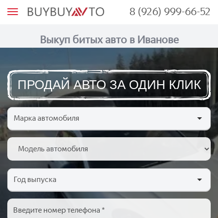
8 (926) 999-66-52
М
е
н
ю
Выкуп битых авто в Иванове
ПРОДАЙ АВТО ЗА ОДИН КЛИК