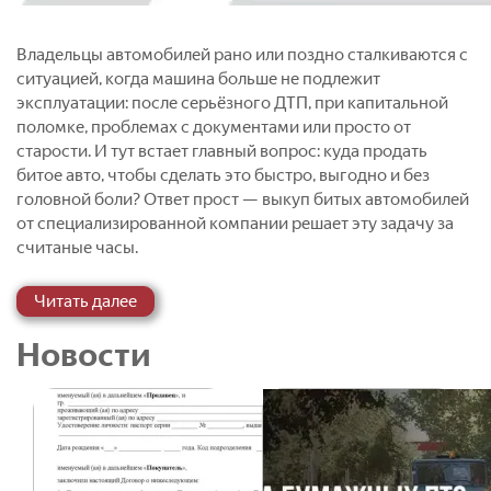
Владельцы автомобилей рано или поздно сталкиваются с
ситуацией, когда машина больше не подлежит
эксплуатации: после серьёзного ДТП, при капитальной
поломке, проблемах с документами или просто от
старости. И тут встает главный вопрос: куда продать
битое авто, чтобы сделать это быстро, выгодно и без
головной боли? Ответ прост — выкуп битых автомобилей
от специализированной компании решает эту задачу за
считаные часы.
Выкуп битых автомобилей, авто после ДТП, аварийных и
Читать далее
неисправных машин в Москве и области — быстро,
честно, дорого
Новости
Современный автоворонок — это не только покупка и
продажа машин. Для многих автовладельцев реальной
проблемой становится ситуация, когда транспортное
средство внезапно выходит из строя, попадает в аварию
или теряет способность двигаться. В таких случаях встает