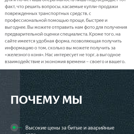
факт, что решить вопросы, касаемые купли-продажи
поврежденных транспортных средств, с
профессиональной помощью проще, быстрее и
выгоднее. Вы можете отправить нам фото для получения
предварительной оценки специалиста. Кроме того, на
сайте имеется удобная форма, позволяющая получить
информацию о том, сколько вы можете получить за
«железного коня». Нас интересует не торг, а выгодное
взаимодействие и экономия времени – своего и вашего.
ПОЧЕМУ МЫ
Высокие цены за битые и аварийные