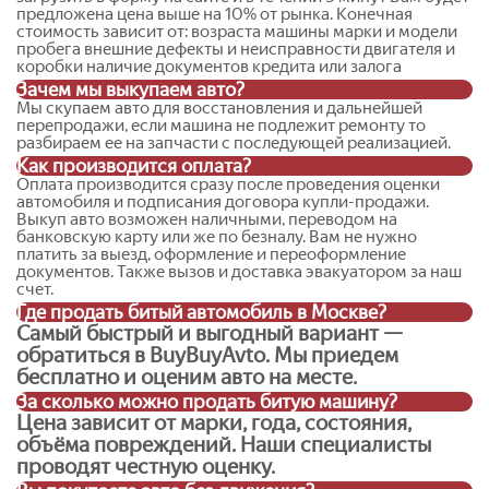
аварийные авто
после любых повреждений;
предложена цена выше на 10% от рынка. Конечная
неисправные автомобили
;
стоимость зависит от: возраста машины марки и модели
пробега внешние дефекты и неисправности двигателя и
транспорт с неисправным двигателем
или АКПП;
коробки наличие документов кредита или залога
машины с проблемными документами
;
Зачем мы выкупаем авто?
авто не на ходу
;
Мы скупаем авто для восстановления и дальнейшей
перепродажи, если машина не подлежит ремонту то
авто на разборку
;
разбираем ее на запчасти с последующей реализацией.
тотально разбитые автомобили
;
Как производится оплата?
Оплата производится сразу после проведения оценки
старые и изношенные машины
;
автомобиля и подписания договора купли-продажи.
автомобили с техническими и юридическими
Выкуп авто возможен наличными, переводом на
нюансами
.
банковскую карту или же по безналу. Вам не нужно
платить за выезд, оформление и переоформление
документов. Также вызов и доставка эвакуатором за наш
Наша компания принимает легковые автомобили,
счет.
кроссоверы, внедорожники, минивэны, коммерческий
Где продать битый автомобиль в Москве?
транспорт и спецтехнику. Подходит практически любая
Самый быстрый и выгодный вариант —
марка:
BMW, Mercedes, Audi, Volkswagen, Toyota, Kia,
обратиться в BuyBuyAvto. Мы приедем
Hyundai, Skoda, Ford, Nissan, Lexus, Volvo, Subaru, Honda
, а
бесплатно и оценим авто на месте.
также отечественные авто.
За сколько можно продать битую машину?
Цена зависит от марки, года, состояния,
объёма повреждений. Наши специалисты
проводят честную оценку.
Почему важно выбрать правильный сервис выкупа битых