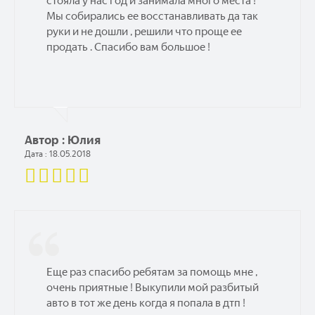
стояла у нас год и занимала много места !
Мы собирались ее восстанавливать да так
руки и не дошли , решили что проще ее
продать . Спасибо вам большое !
Автор : Юлия
Дата : 18.05.2018
Еще раз спасибо ребятам за помощь мне ,
очень приятные ! Выкупили мой разбитый
авто в тот же день когда я попала в дтп !